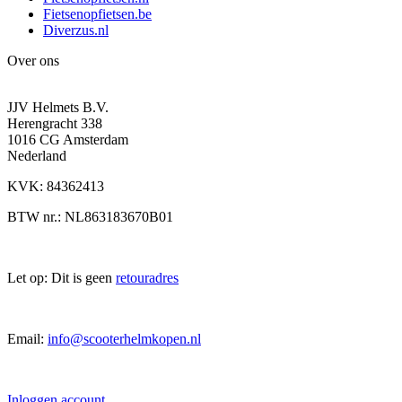
Fietsenopfietsen.be
Diverzus.nl
Over ons
JJV Helmets B.V.
Herengracht 338
1016 CG Amsterdam
Nederland
KVK: 84362413
BTW nr.: NL863183670B01
Let op: Dit is geen
retouradres
Email:
info@scooterhelmkopen.nl
Inloggen account