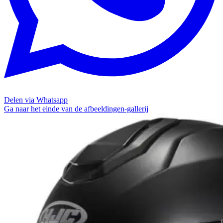
Delen via Whatsapp
Ga naar het einde van de afbeeldingen-gallerij