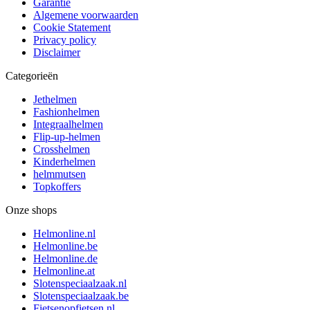
Garantie
Algemene voorwaarden
Cookie Statement
Privacy policy
Disclaimer
Categorieën
Jethelmen
Fashionhelmen
Integraalhelmen
Flip-up-helmen
Crosshelmen
Kinderhelmen
helmmutsen
Topkoffers
Onze shops
Helmonline.nl
Helmonline.be
Helmonline.de
Helmonline.at
Slotenspeciaalzaak.nl
Slotenspeciaalzaak.be
Fietsenopfietsen.nl