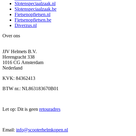
Slotenspeciaalzaak.nl
Slotenspeciaalzaak.be
Fietsenopfietsen.nl
Fietsenopfietsen.be
Diverzus.nl
Over ons
JJV Helmets B.V.
Herengracht 338
1016 CG Amsterdam
Nederland
KVK: 84362413
BTW nr.: NL863183670B01
Let op: Dit is geen
retouradres
Email:
info@scooterhelmkopen.nl