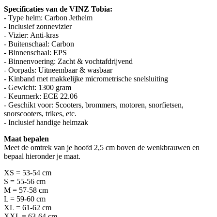
Specificaties van de VINZ Tobia:
- Type helm: Carbon Jethelm
- Inclusief zonnevizier
- Vizier: Anti-kras
- Buitenschaal: Carbon
- Binnenschaal: EPS
- Binnenvoering: Zacht & vochtafdrijvend
- Oorpads: Uitneembaar & wasbaar
- Kinband met makkelijke micrometrische snelsluiting
- Gewicht: 1300 gram
- Keurmerk: ECE 22.06
- Geschikt voor: Scooters, brommers, motoren, snorfietsen,
snorscooters, trikes, etc.
- Inclusief handige helmzak
Maat bepalen
Meet de omtrek van je hoofd 2,5 cm boven de wenkbrauwen en
bepaal hieronder je maat.
XS = 53-54 cm
S = 55-56 cm
M = 57-58 cm
L = 59-60 cm
XL = 61-62 cm
XXL = 63-64 cm