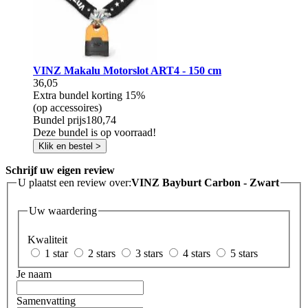
VINZ Makalu Motorslot ART4 - 150 cm
36,05
Extra bundel korting
15%
(op accessoires)
Bundel prijs
180,74
Deze bundel is op voorraad!
Klik en bestel >
Schrijf uw eigen review
U plaatst een review over:
VINZ Bayburt Carbon - Zwart
Uw waardering
Kwaliteit
1 star
2 stars
3 stars
4 stars
5 stars
Je naam
Samenvatting