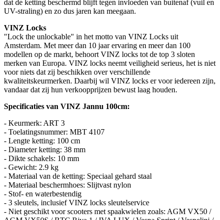
dat de ketting beschermd blijft tegen invloeden van buitenaf (vuil en
UV-straling) en zo dus jaren kan meegaan.
VINZ Locks
"Lock the unlockable" in het motto van VINZ Locks uit
Amsterdam. Met meer dan 10 jaar ervaring en meer dan 100
modellen op de markt, behoort VINZ locks tot de top 3 sloten
merken van Europa. VINZ locks neemt veiligheid serieus, het is niet
voor niets dat zij beschikken over verschillende
kwaliteitskeurmerken. Daarbij wil VINZ locks er voor iedereen zijn,
vandaar dat zij hun verkoopprijzen bewust laag houden.
Specificaties van VINZ Jannu 100cm:
- Keurmerk: ART 3
- Toelatingsnummer: MBT 4107
- Lengte ketting: 100 cm
- Diameter ketting: 38 mm
- Dikte schakels: 10 mm
- Gewicht: 2.9 kg
- Materiaal van de ketting: Speciaal gehard staal
- Materiaal beschermhoes: Slijtvast nylon
- Stof- en waterbestendig
- 3 sleutels, inclusief VINZ locks sleutelservice
- Niet geschikt voor scooters met spaakwielen zoals: AGM VX50 /