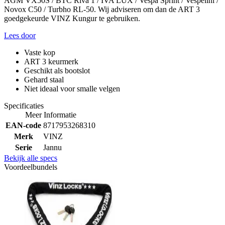
AGM VX50S / BTC Riva 1 / IVA LUX / Vespa Sprint / Vespelini /
Novox C50 / Turbho RL-50. Wij adviseren om dan de ART 3
goedgekeurde VINZ Kungur te gebruiken.
Lees door
Vaste kop
ART 3 keurmerk
Geschikt als bootslot
Gehard staal
Niet ideaal voor smalle velgen
Specificaties
Meer Informatie
EAN-code
8717953268310
Merk
VINZ
Serie
Jannu
Bekijk alle specs
Voordeelbundels