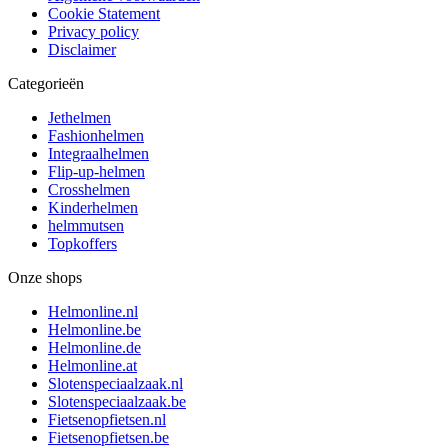
Cookie Statement
Privacy policy
Disclaimer
Categorieën
Jethelmen
Fashionhelmen
Integraalhelmen
Flip-up-helmen
Crosshelmen
Kinderhelmen
helmmutsen
Topkoffers
Onze shops
Helmonline.nl
Helmonline.be
Helmonline.de
Helmonline.at
Slotenspeciaalzaak.nl
Slotenspeciaalzaak.be
Fietsenopfietsen.nl
Fietsenopfietsen.be