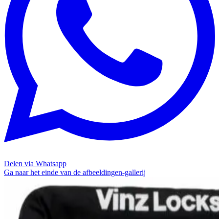
Delen via Whatsapp
Ga naar het einde van de afbeeldingen-gallerij