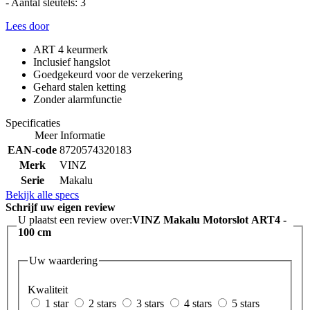
- Aantal sleutels: 3
Lees door
ART 4 keurmerk
Inclusief hangslot
Goedgekeurd voor de verzekering
Gehard stalen ketting
Zonder alarmfunctie
Specificaties
Meer Informatie
EAN-code
8720574320183
Merk
VINZ
Serie
Makalu
Bekijk alle specs
Schrijf uw eigen review
U plaatst een review over:
VINZ Makalu Motorslot ART4 -
100 cm
Uw waardering
Kwaliteit
1 star
2 stars
3 stars
4 stars
5 stars