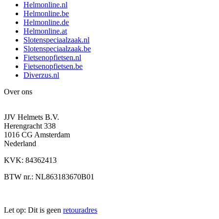
Helmonline.nl
Helmonline.be
Helmonline.de
Helmonline.at
Slotenspeciaalzaak.nl
Slotenspeciaalzaak.be
Fietsenopfietsen.nl
Fietsenopfietsen.be
Diverzus.nl
Over ons
JJV Helmets B.V.
Herengracht 338
1016 CG Amsterdam
Nederland
KVK: 84362413
BTW nr.: NL863183670B01
Let op: Dit is geen
retouradres